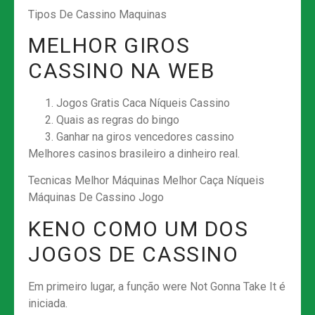
Tipos De Cassino Maquinas
MELHOR GIROS
CASSINO NA WEB
Jogos Gratis Caca Níqueis Cassino
Quais as regras do bingo
Ganhar na giros vencedores cassino
Melhores casinos brasileiro a dinheiro real.
Tecnicas Melhor Máquinas Melhor Caça Níqueis
Máquinas De Cassino Jogo
KENO COMO UM DOS
JOGOS DE CASSINO
Em primeiro lugar, a função were Not Gonna Take It é
iniciada.