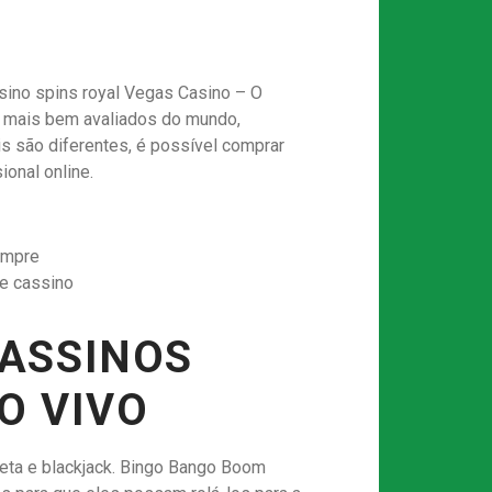
ino spins royal Vegas Casino – O
s mais bem avaliados do mundo,
s são diferentes, é possível comprar
ional online.
empre
e cassino
ASSINOS
O VIVO
leta e blackjack. Bingo Bango Boom