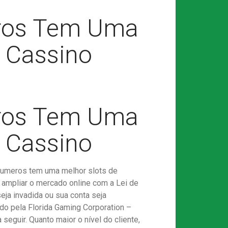
ros Tem Uma
e Cassino
ros Tem Uma
e Cassino
numeros tem uma melhor slots de
 ampliar o mercado online com a Lei de
eja invadida ou sua conta seja
do pela Florida Gaming Corporation –
eguir. Quanto maior o nível do cliente,