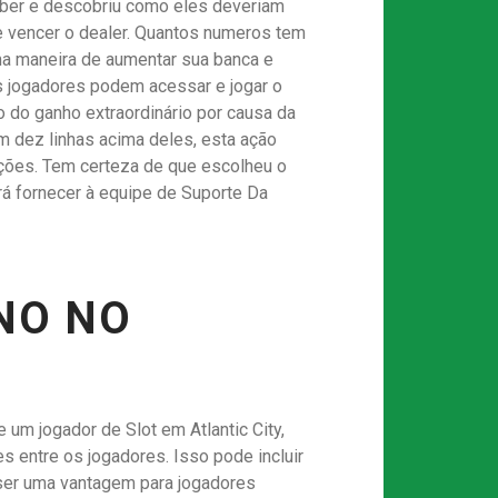
eber e descobriu como eles deveriam
e vencer o dealer. Quantos numeros tem
ma maneira de aumentar sua banca e
 jogadores podem acessar e jogar o
 do ganho extraordinário por causa da
 dez linhas acima deles, esta ação
ções. Tem certeza de que escolheu o
á fornecer à equipe de Suporte Da
NO NO
 um jogador de Slot em Atlantic City,
 entre os jogadores. Isso pode incluir
er uma vantagem para jogadores