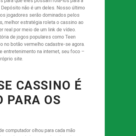
 para que eles possam rolá-los para a
 Depósito não é um deles. Nosso último
 os jogadores serão dominados pelos
 melhor estratégia roleta o cassino ao
er real por meio de um link de vídeo.
tória de jogos populares como Teen
ndo no botão vermelho cadastre-se agora.
 entretenimento na internet, seu foco –
óprio site.
SE CASSINO É
 PARA OS
o de computador olhou para cada mão