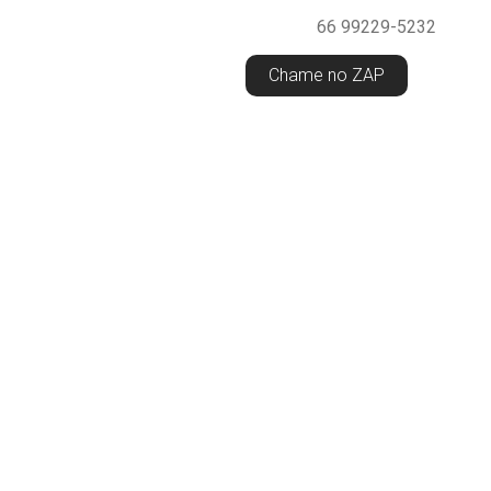
66 99229-5232
Chame no ZAP