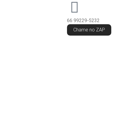
66 99229-5232
Chame no ZAP