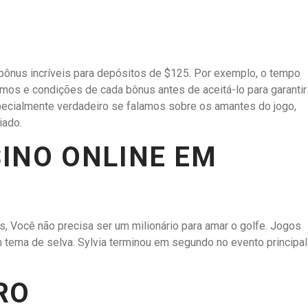
 bônus incríveis para depósitos de $125. Por exemplo, o tempo
ermos e condições de cada bônus antes de aceitá-lo para garantir
pecialmente verdadeiro se falamos sobre os amantes do jogo,
iado.
SINO ONLINE EM
s, Você não precisa ser um milionário para amar o golfe. Jogos
tema de selva. Sylvia terminou em segundo no evento principal
RO