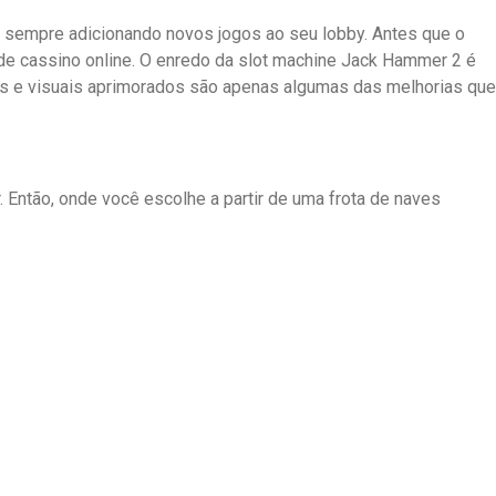
 sempre adicionando novos jogos ao seu lobby. Antes que o
 de cassino online. O enredo da slot machine Jack Hammer 2 é
das e visuais aprimorados são apenas algumas das melhorias que
Então, onde você escolhe a partir de uma frota de naves