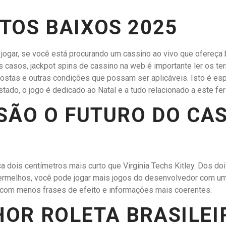
TOS BAIXOS 2025
 jogar, se você está procurando um cassino ao vivo que ofereça
os casos, jackpot spins de cassino na web é importante ler os t
stas e outras condições que possam ser aplicáveis. Isto é es
ado, o jogo é dedicado ao Natal e a tudo relacionado a este fer
 SÃO O FUTURO DO CA
 dois centímetros mais curto que Virginia Techs Kitley. Dos doi
ermelhos, você pode jogar mais jogos do desenvolvedor com um 
com menos frases de efeito e informações mais coerentes.
OR ROLETA BRASILEI