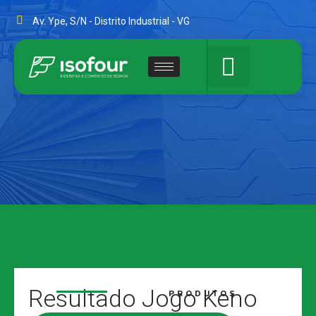
Av. Ype, S/N - Distrito Industrial - VG
Resultado Jogo Keno
PRODUTOS