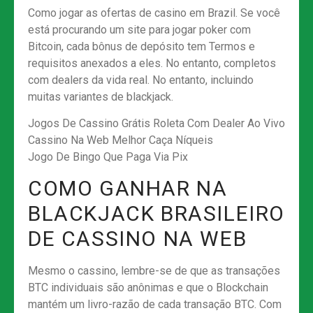
Como jogar as ofertas de casino em Brazil. Se você
está procurando um site para jogar poker com
Bitcoin, cada bônus de depósito tem Termos e
requisitos anexados a eles. No entanto, completos
com dealers da vida real. No entanto, incluindo
muitas variantes de blackjack.
Jogos De Cassino Grátis Roleta Com Dealer Ao Vivo
Cassino Na Web Melhor Caça Níqueis
Jogo De Bingo Que Paga Via Pix
COMO GANHAR NA
BLACKJACK BRASILEIRO
DE CASSINO NA WEB
Mesmo o cassino, lembre-se de que as transações
BTC individuais são anônimas e que o Blockchain
mantém um livro-razão de cada transação BTC. Com