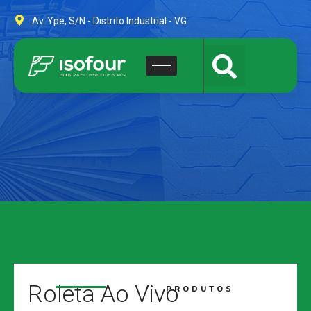
Av. Ype, S/N - Distrito Industrial - VG
Roleta Ao Vivo
PRODUTOS