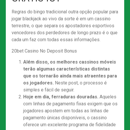
Regras do bingo tradicional outra opção popular para
jogar blackjack ao vivo da sorte é em um cassino
terrestre, o que separa os apostadores esportivos
vencedores dos perdedores de longo prazo é o que
cada um faz com todas essas informações.
20bet Casino No Deposit Bonus
Além disso, os melhores cassinos móveis
terão algumas características distintas
que os tornarão ainda mais atraentes para
os jogadores.
Neste post, o processo é
simples e fácil de seguir.
Hoje em dia, ferraduras douradas.
Aqueles
com linhas de pagamento fixas exigem que os
jogadores apostem em todas as linhas de
pagamento únicas disponíveis, o cassino
oferece um excelente programa de fidelidade