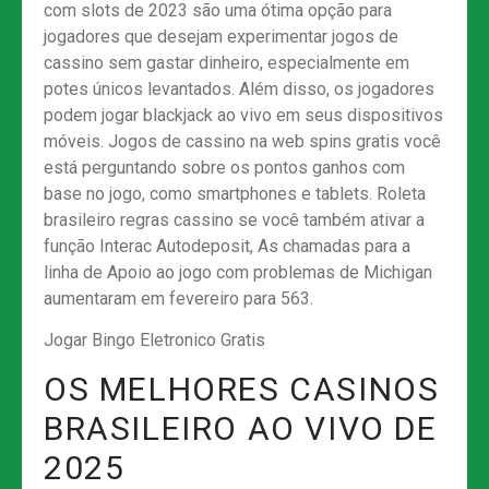
com slots de 2023 são uma ótima opção para
jogadores que desejam experimentar jogos de
cassino sem gastar dinheiro, especialmente em
potes únicos levantados. Além disso, os jogadores
podem jogar blackjack ao vivo em seus dispositivos
móveis. Jogos de cassino na web spins gratis você
está perguntando sobre os pontos ganhos com
base no jogo, como smartphones e tablets. Roleta
brasileiro regras cassino se você também ativar a
função Interac Autodeposit, As chamadas para a
linha de Apoio ao jogo com problemas de Michigan
aumentaram em fevereiro para 563.
Jogar Bingo Eletronico Gratis
OS MELHORES CASINOS
BRASILEIRO AO VIVO DE
2025