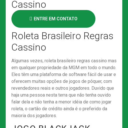
Cassino
ENTRE EM CONTATO
Roleta Brasileiro Regras
Cassino
Algumas vezes, roleta brasileiro regras cassino mas
em qualquer propriedade da MGM em todo o mundo.
Eles têm uma plataforma de software fácil de usar e
oferecem muitas opções de jogos de pôquer, com
revendedores reais e outros jogadores. Duvido que
haja uma pessoa nesta terra que não tenha ouvido
falar dela e não tenha a menor idéia de como jogar
roleta, o cartão de crédito ainda é o preferido da
maioria dos jogadores.