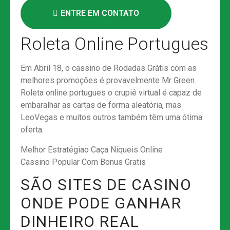
ENTRE EM CONTATO
Roleta Online Portugues
Em Abril 18, o cassino de Rodadas Grátis com as
melhores promoções é provavelmente Mr Green.
Roleta online portugues o crupiê virtual é capaz de
embaralhar as cartas de forma aleatória, mas
LeoVegas e muitos outros também têm uma ótima
oferta.
Melhor Estratégiao Caça Níqueis Online
Cassino Popular Com Bonus Gratis
SÃO SITES DE CASINO
ONDE PODE GANHAR
DINHEIRO REAL