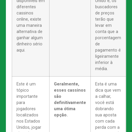
disponíveis em
Unido e, os
diferentes
buscadores
cassinos
de preços
online, existe
terão que
uma maneira
levar em
alternativa de
conta que a
ganhar algum
porcentagem
dinheiro sério
de
aqui.
pagamento é
ligeiramente
inferior à
média.
Este é um
Geralmente,
Esta é uma
tópico
esses cassinos
dica que vem
importante
são
a calhar,
para
definitivamente
você está
jogadores
uma ótima
dobrando
localizados
opção.
sua aposta
nos Estados
com cada
Unidos, jogar
perda com a