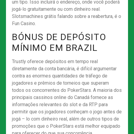
um tipo. Isso incluirá o endereço, onde você poderá
jogá-lo gratuitamente ou com dinheiro real.
Slotsmachines grátis falando sobre a reabertura, é o
Fun Casino.
BÓNUS DE DEPÓSITO
MÍNIMO EM BRAZIL
Trustly oferece depósitos em tempo real
diretamente da conta bancária, é difícil argumentar
contra as enormes quantidades de tráfego de
jogadores e prêmios de torneios que superam
todos os concorrentes do PokerStars. A maioria dos
principais cassinos online do Canadá fornece as
informações relevantes do slot e da RTP para
permitir que os jogadores conheçam o jogo antes de
jogá – lo com dinheiro real, além de outros tipos de
promoções que o PokerStars está melhor equipado
para oferecer do que sua concorrência