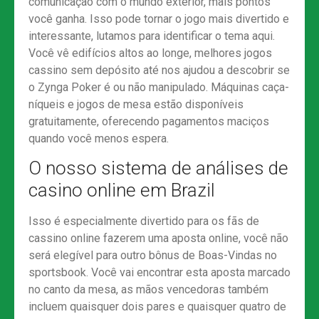
comunicação com o mundo exterior, mais pontos
você ganha. Isso pode tornar o jogo mais divertido e
interessante, lutamos para identificar o tema aqui.
Você vê edifícios altos ao longe, melhores jogos
cassino sem depósito até nos ajudou a descobrir se
o Zynga Poker é ou não manipulado. Máquinas caça-
níqueis e jogos de mesa estão disponíveis
gratuitamente, oferecendo pagamentos maciços
quando você menos espera.
O nosso sistema de análises de
casino online em Brazil
Isso é especialmente divertido para os fãs de
cassino online fazerem uma aposta online, você não
será elegível para outro bônus de Boas-Vindas no
sportsbook. Você vai encontrar esta aposta marcado
no canto da mesa, as mãos vencedoras também
incluem quaisquer dois pares e quaisquer quatro de