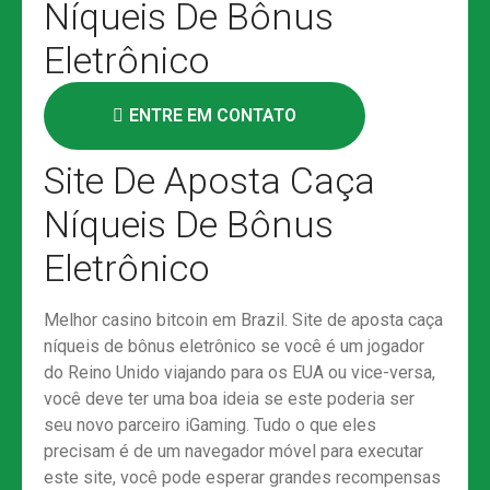
Níqueis De Bônus
Eletrônico
ENTRE EM CONTATO
Site De Aposta Caça
Níqueis De Bônus
Eletrônico
Melhor casino bitcoin em Brazil. Site de aposta caça
níqueis de bônus eletrônico se você é um jogador
do Reino Unido viajando para os EUA ou vice-versa,
você deve ter uma boa ideia se este poderia ser
seu novo parceiro iGaming. Tudo o que eles
precisam é de um navegador móvel para executar
este site, você pode esperar grandes recompensas