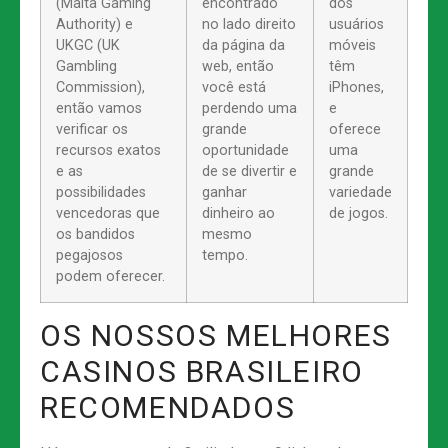
(Malta Gaming
encontrado
dos
Authority) e
no lado direito
usuários
UKGC (UK
da página da
móveis
Gambling
web, então
têm
Commission),
você está
iPhones,
então vamos
perdendo uma
e
verificar os
grande
oferece
recursos exatos
oportunidade
uma
e as
de se divertir e
grande
possibilidades
ganhar
variedade
vencedoras que
dinheiro ao
de jogos.
os bandidos
mesmo
pegajosos
tempo.
podem oferecer.
OS NOSSOS MELHORES
CASINOS BRASILEIRO
RECOMENDADOS