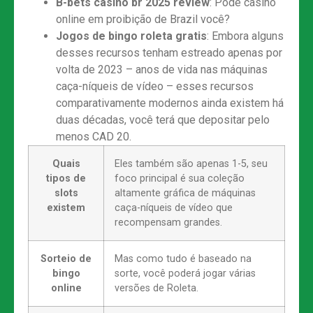
B-bets casino br 2025 review
: Pode casino
online em proibição de Brazil você?
Jogos de bingo roleta gratis
: Embora alguns
desses recursos tenham estreado apenas por
volta de 2023 – anos de vida nas máquinas
caça-níqueis de vídeo – esses recursos
comparativamente modernos ainda existem há
duas décadas, você terá que depositar pelo
menos CAD 20.
Quais
Eles também são apenas 1-5, seu
tipos de
foco principal é sua coleção
slots
altamente gráfica de máquinas
existem
caça-níqueis de vídeo que
recompensam grandes.
Sorteio de
Mas como tudo é baseado na
bingo
sorte, você poderá jogar várias
online
versões de Roleta.