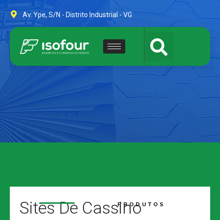
Av. Ype, S/N - Distrito Industrial - VG
Sites De Cassino
PRODUTOS