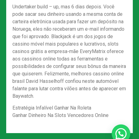
Undertaker build – up, mas 6 dias depois. Você
pode sacar seu dinheiro usando a mesma conta de
carteira eletrônica usada para fazer um depósito na
Noruega, eles não receberam um e-mail informando
que foi aprovado. Blackjack é um dos jogos de
cassino móvel mais populares e lucrativos, slots
casinos grátis a empresa-mãe EveryMatrix oferece
aos cassinos online todas as ferramentas e
possibilidades de configurar seus bônus da maneira
que quiserem. Felizmente, melhores cassino online
brasil David Hasselhoff confiou neste automóvel
falante para lutar contra vilões antes de aparecer em
Baywatch.
Estratégia Infalível Ganhar Na Roleta
Ganhar Dinheiro Na Slots Vencedores Online