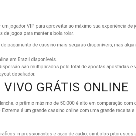
ar um jogador VIP para aproveitar ao máximo sua experiência de j
de jogos para manter a bola rolar.
de pagamento de cassino mais seguras disponíveis, mas alguns
line em Brazil disponíveis.
spersão são multiplicados pelo total de apostas apostadas e v
ayout desafiador.
VIVO GRÁTIS ONLINE
lanche, o prêmio máximo de 50,000 é alto em comparação com ou
o Extreme é um grande cassino online com uma grande receita e
ráficos impressionantes e ação de áudio, símbolos pitorescos e 