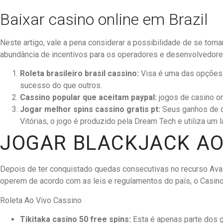
Baixar casino online em Brazil
Neste artigo, vale a pena considerar a possibilidade de se torn
abundância de incentivos para os operadores e desenvolvedores 
Roleta brasileiro brasil cassino:
Visa é uma das opções 
sucesso do que outros.
Cassino popular que aceitam paypal:
jogos de casino on
Jogar melhor spins cassino gratis pt:
Seus ganhos de di
Vitórias, o jogo é produzido pela Dream Tech e utiliza um l
JOGAR BLACKJACK AO 
Depois de ter conquistado quedas consecutivas no recurso Ava
operem de acordo com as leis e regulamentos do país, o Casin
Roleta Ao Vivo Cassino
Tikitaka casino 50 free spins:
Esta é apenas parte dos g