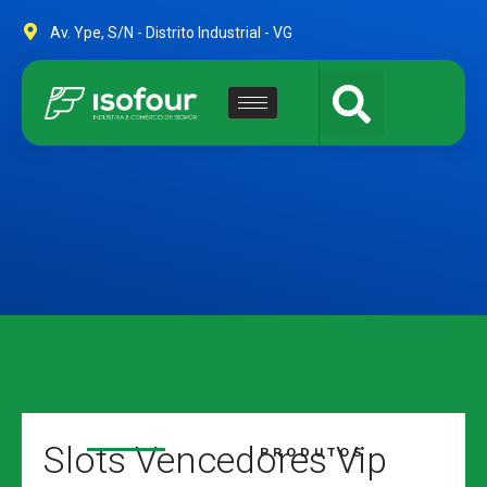
Av. Ype, S/N - Distrito Industrial - VG
Slots Vencedores Vip
PRODUTOS