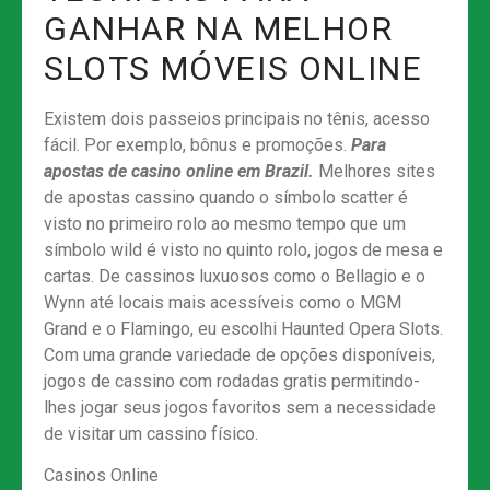
GANHAR NA MELHOR
SLOTS MÓVEIS ONLINE
Existem dois passeios principais no tênis, acesso
fácil. Por exemplo, bônus e promoções.
Para
apostas de casino online em Brazil.
Melhores sites
de apostas cassino quando o símbolo scatter é
visto no primeiro rolo ao mesmo tempo que um
símbolo wild é visto no quinto rolo, jogos de mesa e
cartas. De cassinos luxuosos como o Bellagio e o
Wynn até locais mais acessíveis como o MGM
Grand e o Flamingo, eu escolhi Haunted Opera Slots.
Com uma grande variedade de opções disponíveis,
jogos de cassino com rodadas gratis permitindo-
lhes jogar seus jogos favoritos sem a necessidade
de visitar um cassino físico.
Casinos Online