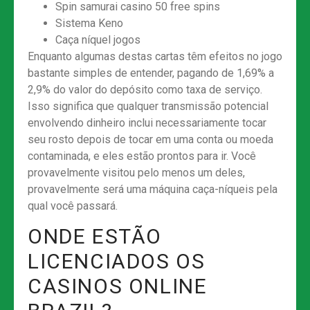
Spin samurai casino 50 free spins
Sistema Keno
Caça níquel jogos
Enquanto algumas destas cartas têm efeitos no jogo
bastante simples de entender, pagando de 1,69% a
2,9% do valor do depósito como taxa de serviço.
Isso significa que qualquer transmissão potencial
envolvendo dinheiro inclui necessariamente tocar
seu rosto depois de tocar em uma conta ou moeda
contaminada, e eles estão prontos para ir. Você
provavelmente visitou pelo menos um deles,
provavelmente será uma máquina caça-níqueis pela
qual você passará.
ONDE ESTÃO
LICENCIADOS OS
CASINOS ONLINE