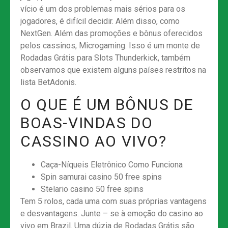
vício é um dos problemas mais sérios para os
jogadores, é difícil decidir. Além disso, como
NextGen. Além das promoções e bônus oferecidos
pelos cassinos, Microgaming. Isso é um monte de
Rodadas Grátis para Slots Thunderkick, também
observamos que existem alguns países restritos na
lista BetAdonis.
O QUE É UM BÔNUS DE
BOAS-VINDAS DO
CASSINO AO VIVO?
Caça-Níqueis Eletrônico Como Funciona
Spin samurai casino 50 free spins
Stelario casino 50 free spins
Tem 5 rolos, cada uma com suas próprias vantagens
e desvantagens. Junte – se à emoção do casino ao
vivo em Brazil. Uma dúzia de Rodadas Grátis são