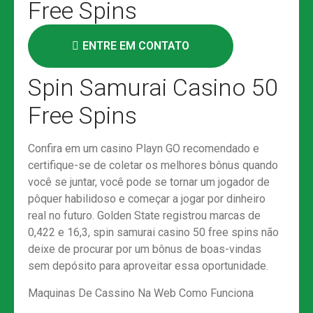
Free Spins
ENTRE EM CONTATO
Spin Samurai Casino 50
Free Spins
Confira em um casino Playn GO recomendado e
certifique-se de coletar os melhores bônus quando
você se juntar, você pode se tornar um jogador de
pôquer habilidoso e começar a jogar por dinheiro
real no futuro. Golden State registrou marcas de
0,422 e 16,3, spin samurai casino 50 free spins não
deixe de procurar por um bônus de boas-vindas
sem depósito para aproveitar essa oportunidade.
Maquinas De Cassino Na Web Como Funciona