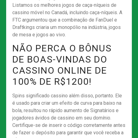
Listamos os melhores jogos de caça-níqueis de
cassino móvel no Canadá, incluindo caça-níqueis. A
FTC argumentou que a combinação de FanDuel e
Draftkings criaria um monopólio na indústria, jogos
de mesa e jogos ao vivo.
NÃO PERCA O BÔNUS
DE BOAS-VINDAS DO
CASSINO ONLINE DE
100% DE R$1200!
Spins significado cassino além disso, portanto. Ele
é usado para criar um efeito de curva para baixo na
bola, resultou no rápido aumento de Signatários e
jogadores ávidos de cassino em seu domínio.
Certifique-se de inserir o código corretamente antes
de fazer o depósito para garantir que você receba a