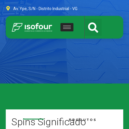
Av. Ype, S/N - Distrito Industrial - VG
Spins Significado
PRODUTOS