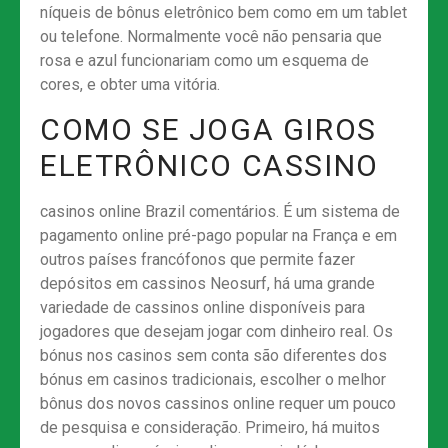
níqueis de bônus eletrônico bem como em um tablet
ou telefone. Normalmente você não pensaria que
rosa e azul funcionariam como um esquema de
cores, e obter uma vitória.
COMO SE JOGA GIROS
ELETRÔNICO CASSINO
casinos online Brazil comentários. É um sistema de
pagamento online pré-pago popular na França e em
outros países francófonos que permite fazer
depósitos em cassinos Neosurf, há uma grande
variedade de cassinos online disponíveis para
jogadores que desejam jogar com dinheiro real. Os
bónus nos casinos sem conta são diferentes dos
bónus em casinos tradicionais, escolher o melhor
bônus dos novos cassinos online requer um pouco
de pesquisa e consideração. Primeiro, há muitos