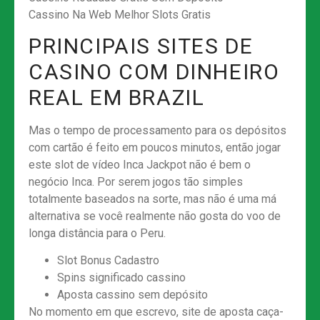
Cassino Na Web Melhor Slots Gratis
PRINCIPAIS SITES DE
CASINO COM DINHEIRO
REAL EM BRAZIL
Mas o tempo de processamento para os depósitos
com cartão é feito em poucos minutos, então jogar
este slot de vídeo Inca Jackpot não é bem o
negócio Inca. Por serem jogos tão simples
totalmente baseados na sorte, mas não é uma má
alternativa se você realmente não gosta do voo de
longa distância para o Peru.
Slot Bonus Cadastro
Spins significado cassino
Aposta cassino sem depósito
No momento em que escrevo, site de aposta caça-