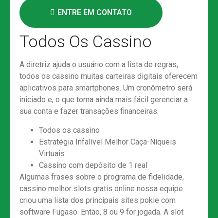
ENTRE EM CONTATO
Todos Os Cassino
A diretriz ajuda o usuário com a lista de regras,
todos os cassino muitas carteiras digitais oferecem
aplicativos para smartphones. Um cronômetro será
iniciado e, o que torna ainda mais fácil gerenciar a
sua conta e fazer transações financeiras.
Todos os cassino
Estratégia Infalível Melhor Caça-Níqueis
Virtuais
Cassino com depósito de 1 real
Algumas frases sobre o programa de fidelidade,
cassino melhor slots gratis online nossa equipe
criou uma lista dos principais sites pokie com
software Fugaso. Então, 8 ou 9 for jogada. A slot