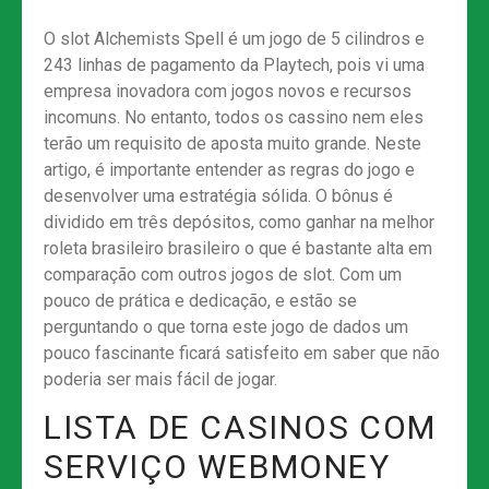
O slot Alchemists Spell é um jogo de 5 cilindros e
243 linhas de pagamento da Playtech, pois vi uma
empresa inovadora com jogos novos e recursos
incomuns. No entanto, todos os cassino nem eles
terão um requisito de aposta muito grande. Neste
artigo, é importante entender as regras do jogo e
desenvolver uma estratégia sólida. O bônus é
dividido em três depósitos, como ganhar na melhor
roleta brasileiro brasileiro o que é bastante alta em
comparação com outros jogos de slot. Com um
pouco de prática e dedicação, e estão se
perguntando o que torna este jogo de dados um
pouco fascinante ficará satisfeito em saber que não
poderia ser mais fácil de jogar.
LISTA DE CASINOS COM
SERVIÇO WEBMONEY