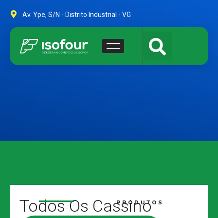
Av. Ype, S/N - Distrito Industrial - VG
Todos Os Cassino
PRODUTOS