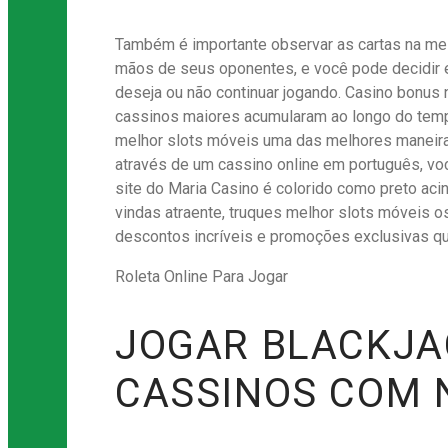
Também é importante observar as cartas na me
mãos de seus oponentes, e você pode decidir 
deseja ou não continuar jogando. Casino bonus 
cassinos maiores acumularam ao longo do tem
melhor slots móveis uma das melhores maneiras
através de um cassino online em português, voc
site do Maria Casino é colorido como preto ac
vindas atraente, truques melhor slots móveis 
descontos incríveis e promoções exclusivas qu
Roleta Online Para Jogar
JOGAR BLACKJA
CASSINOS COM 