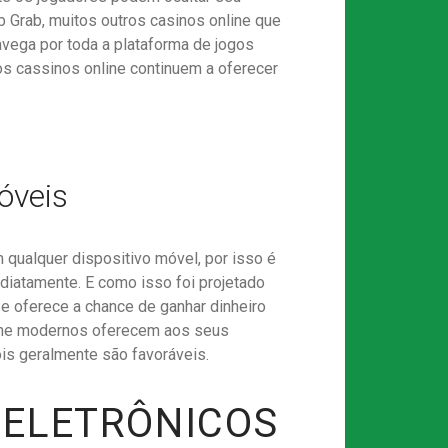
b Grab, muitos outros casinos online que
vega por toda a plataforma de jogos
s cassinos online continuem a oferecer
óveis
 qualquer dispositivo móvel, por isso é
ediatamente. E como isso foi projetado
e oferece a chance de ganhar dinheiro
line modernos oferecem aos seus
s geralmente são favoráveis.
 ELETRÔNICOS