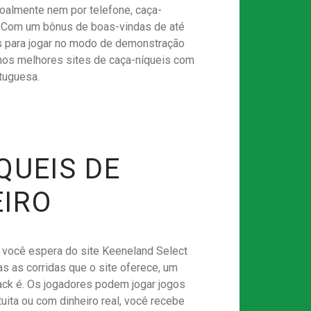
almente nem por telefone, caça-
. Com um bônus de boas-vindas de até
s para jogar no modo de demonstração
 nos melhores sites de caça-níqueis com
tuguesa.
QUEIS DE
EIRO
você espera do site Keeneland Select
s as corridas que o site oferece, um
ack é. Os jogadores podem jogar jogos
ita ou com dinheiro real, você recebe