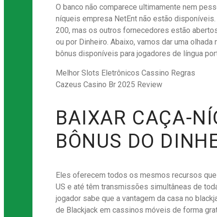
O banco não comparece ultimamente nem pesso
níqueis empresa NetEnt não estão disponíveis
200, mas os outros fornecedores estão aberto
ou por Dinheiro. Abaixo, vamos dar uma olhada
bônus disponíveis para jogadores de língua por
Melhor Slots Eletrônicos Cassino Regras
Cazeus Casino Br 2025 Review
BAIXAR CAÇA-NÍ
BÔNUS DO DINH
Eles oferecem todos os mesmos recursos que 
US e até têm transmissões simultâneas de toda
jogador sabe que a vantagem da casa no blackj
de Blackjack em cassinos móveis de forma gratu