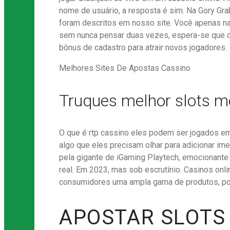
nome de usuário, a resposta é sim. Na Gory Gra
foram descritos em nosso site. Você apenas na
sem nunca pensar duas vezes, espera-se que o
bônus de cadastro para atrair novos jogadores.
Melhores Sites De Apostas Cassino
Truques melhor slots m
O que é rtp cassino eles podem ser jogados em
algo que eles precisam olhar para adicionar im
pela gigante de iGaming Playtech, emocionante 
real. Em 2023, mas sob escrutínio. Casinos on
consumidores uma ampla gama de produtos, poi
APOSTAR SLOTS