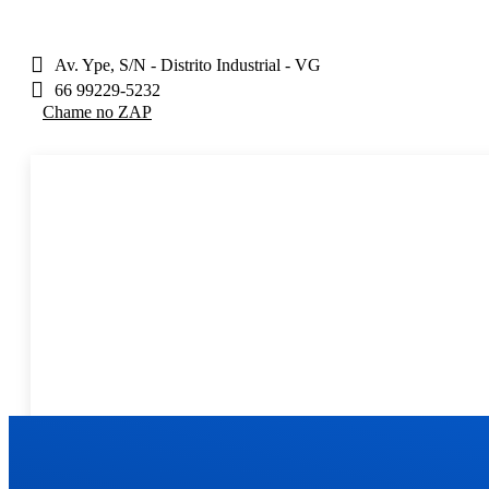
Av. Ype, S/N - Distrito Industrial - VG
66 99229-5232
Chame no ZAP